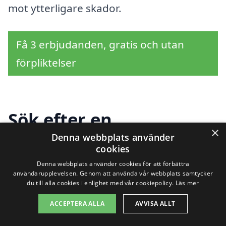
mot ytterligare skador.
Få 3 erbjudanden, gratis och utan
förpliktelser
Sök efter en
×
professionell för
Denna webbplats använder
cookies
fasadtvätt i andra
Denna webbplats använder cookies för att förbättra
användarupplevelsen. Genom att använda vår webbplats samtycker
städer nära Sjösa
du till alla cookies i enlighet med vår cookiepolicy.
Läs mer
ACCEPTERA ALLA
AVVISA ALLT