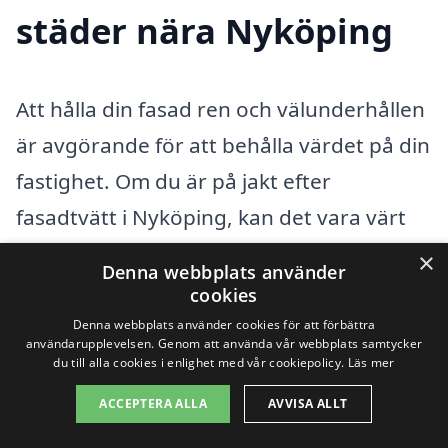
städer nära Nyköping
Att hålla din fasad ren och välunderhållen
är avgörande för att behålla värdet på din
fastighet. Om du är på jakt efter
fasadtvätt i Nyköping, kan det vara värt
att även överväga närliggande städer för
×
Denna webbplats använder
att hitta den bästa möjliga tjänsten.
cookies
Oavsett om det handlar om villor,
Denna webbplats använder cookies för att förbättra
användarupplevelsen. Genom att använda vår webbplats samtycker
flerfamiljshus eller kommersiella
du till alla cookies i enlighet med vår cookiepolicy.
Läs mer
byggnader, finns det experter i området
ACCEPTERA ALLA
AVVISA ALLT
som kan hjälpa dig med professionell