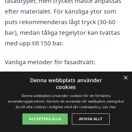
fasadtyper, men trycket måste anpassas
efter materialet. För känsliga ytor som
puts rekommenderas lågt tryck (30-60
bar), medan tåliga tegelytor kan tvättas
med upp till 150 bar.
Vanliga metoder för fasadtvätt:
×
Högtryckstvätt
Denna webbplats använder
cookies
Ångtvätt
Denna webbplats använder cookies för att förbättra
användarupplevelsen. Genom att använda vår webbplats samtycker
du till alla cookies i enlighet med vår cookiepolicy.
Läs mer
Kemisk rengöring
ACCEPTERA ALLA
AVVISA ALLT
Skonsam handtvätt