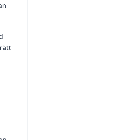
kan
d
rätt
en