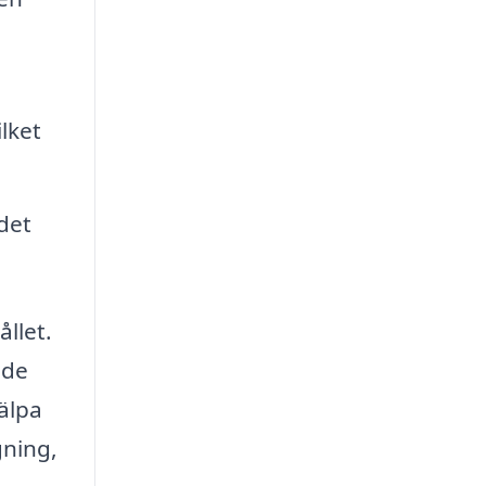
lket
det
ållet.
 de
jälpa
gning,