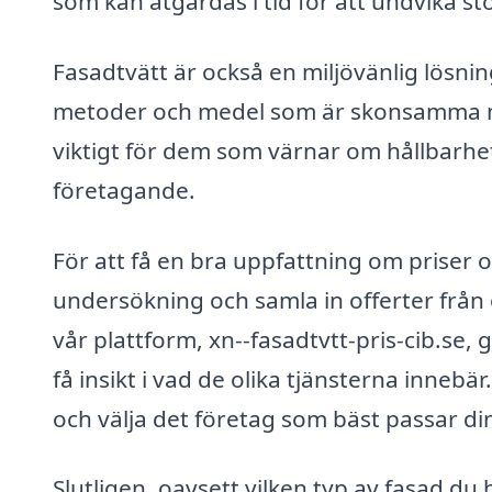
som kan åtgärdas i tid för att undvika st
Fasadtvätt är också en miljövänlig lö
metoder och medel som är skonsamma mot
viktigt för dem som värnar om hållbarhet
företagande.
För att få en bra uppfattning om priser o
undersökning och samla in offerter från 
vår plattform, xn--fasadtvtt-pris-cib.se, 
få insikt i vad de olika tjänsterna innebär
och välja det företag som bäst passar d
Slutligen, oavsett vilken typ av fasad du ha