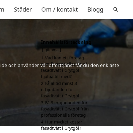
m
Städer
Om / kontakt
Blogg
Innehållsförteckning
gömma
1
Vad kan ett företag
som är specialiserat på
ide och använder vår offerttjänst får du den enklaste
fasadtvätt i Grytgöl
hjälpa till med?
2
Få alltid minst 3
erbjudanden för
fasadtvätt i Grytgöl
3
Få 3 erbjudanden för
fasadtvätt i Grytgöl från
professionella företag
4
Hur mycket kostar
fasadtvätt i Grytgöl?