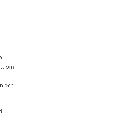
a
ett om
en och
d