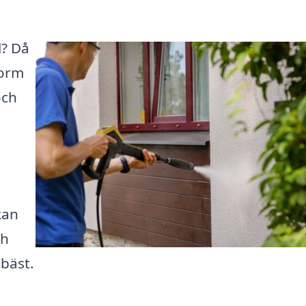
l? Då
form
och
kan
ch
bäst.