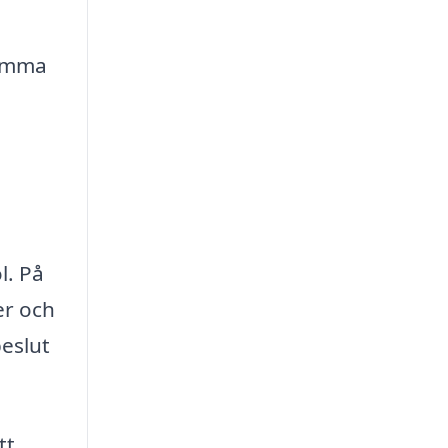
samma
l. På
er och
beslut
tt