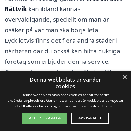
Rättvik
kan ibland kännas
överväldigande, speciellt om man är
osäker på var man ska börja leta.
Lyckligtvis finns det flera andra städer i
närheten där du också kan hitta duktiga
företag som erbjuder denna service.
Genom att expandera din sökning till
×
Denna webbplats använder
omgivande områden kan du få fler
cookies
alternativ och kanske också bättre priser.
Denna webbplats använder cookies för att förbättra
användarupplevelsen. Genom att använda vår webbplats samtycker
du till alla cookies i enlighet med vår cookiepolicy.
Läs mer
Några av städerna i närheten av Rättvik
ACCEPTERA ALLA
AVVISA ALLT
som kan erbjuda fasadtvätt inkluderar: