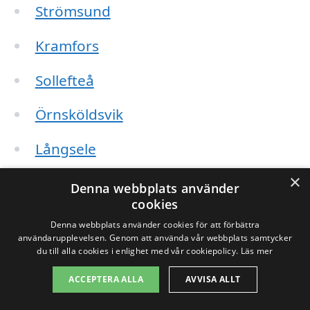
Strömsund
Kramfors
Sollefteå
Örnsköldsvik
Långsele
×
Bredbyn
Denna webbplats använder
cookies
Nordingrå
Denna webbplats använder cookies för att förbättra
användarupplevelsen. Genom att använda vår webbplats samtycker
Ramsele
du till alla cookies i enlighet med vår cookiepolicy.
Läs mer
ACCEPTERA ALLA
AVVISA ALLT
När du letar efter fasadtvätt i Näsviken