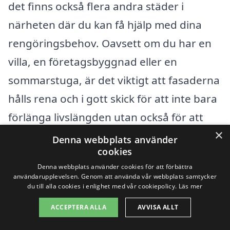
det finns också flera andra städer i
närheten där du kan få hjälp med dina
rengöringsbehov. Oavsett om du har en
villa, en företagsbyggnad eller en
sommarstuga, är det viktigt att fasaderna
hålls rena och i gott skick för att inte bara
förlänga livslängden utan också för att
×
bevara byggnaders estetiska värde. Här
Denna webbplats använder
cookies
listar vi några av de närliggande städerna
Denna webbplats använder cookies för att förbättra
där du kan hitta professionella fasadtvätt-
användarupplevelsen. Genom att använda vår webbplats samtycker
du till alla cookies i enlighet med vår cookiepolicy.
Läs mer
tjänster:
ACCEPTERA ALLA
AVVISA ALLT
Kramfors