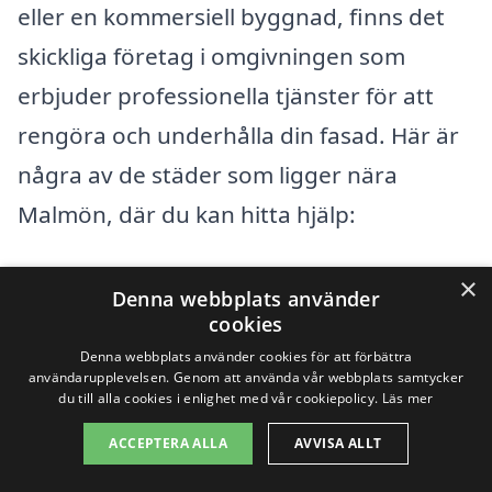
eller en kommersiell byggnad, finns det
skickliga företag i omgivningen som
erbjuder professionella tjänster för att
rengöra och underhålla din fasad. Här är
några av de städer som ligger nära
Malmön, där du kan hitta hjälp:
Sotenäs
×
Denna webbplats använder
cookies
Hunnebostrand
Denna webbplats använder cookies för att förbättra
användarupplevelsen. Genom att använda vår webbplats samtycker
Tjärnö
du till alla cookies i enlighet med vår cookiepolicy.
Läs mer
Brottkärr
ACCEPTERA ALLA
AVVISA ALLT