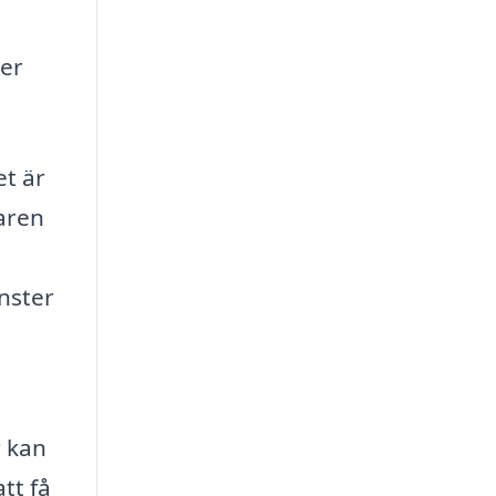
ler
et är
faren
nster
r kan
tt få