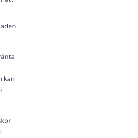
asaden
vänta
m kan
i
skor
h