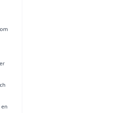
 som
er
och
 en