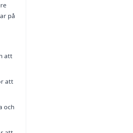
gre
gar på
n att
r att
ra och
r att