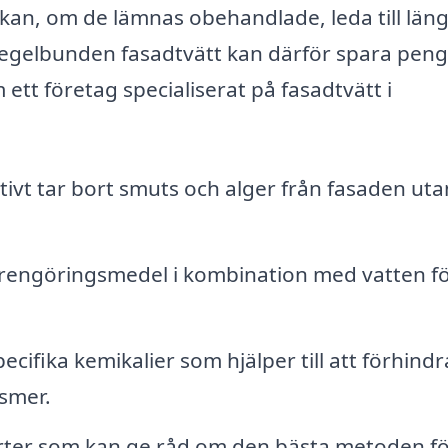
kan, om de lämnas obehandlade, leda till län
 regelbunden fasadtvätt kan därför spara pen
 ett företag specialiserat på fasadtvätt i
vt tar bort smuts och alger från fasaden uta
rengöringsmedel i kombination med vatten fö
ecifika kemikalier som hjälper till att förhind
smer.
ter som kan ge råd om den bästa metoden fö