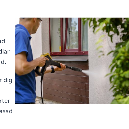
ad
dlar
ad.
r dig
rter
fasad