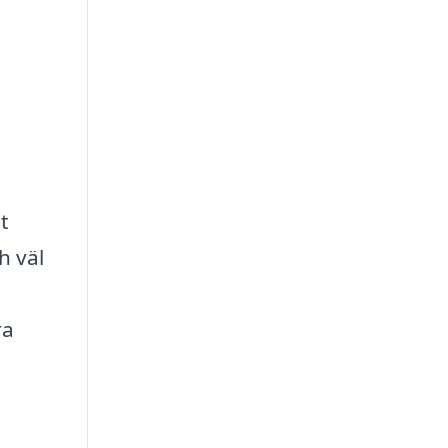
t
h väl
ra