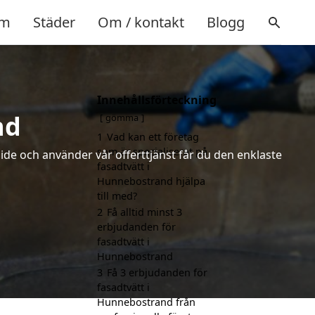
m
Städer
Om / kontakt
Blogg
Innehållsförteckning
nd
gömma
1
Vad kan ett företag
som är specialiserat på
ide och använder vår offerttjänst får du den enklaste
fasadtvätt i
Hunnebostrand hjälpa
till med?
2
Få alltid minst 3
erbjudanden för
fasadtvätt i
Hunnebostrand
3
Få 3 erbjudanden för
fasadtvätt i
Hunnebostrand från