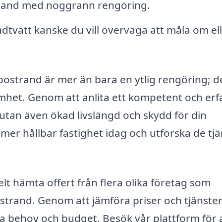
mband med noggrann rengöring.
adtvätt kanske du vill överväga att måla om el
ostrand är mer än bara en ytlig rengöring; d
samhet. Genom att anlita ett kompetent och er
 utan även ökad livslängd och skydd för din
er hållbar fastighet idag och utforska de tjä
lt hämta offert från flera olika företag som
ostrand. Genom att jämföra priser och tjänste
a behov och budget. Besök vår plattform för a