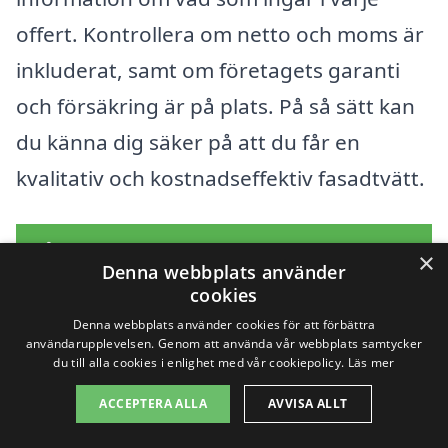
offert. Kontrollera om netto och moms är
inkluderat, samt om företagets garanti
och försäkring är på plats. På så sätt kan
du känna dig säker på att du får en
kvalitativ och kostnadseffektiv fasadtvätt.
Få 3 erbjudanden, gratis och utan
×
Denna webbplats använder
förpliktelser
cookies
Denna webbplats använder cookies för att förbättra
användarupplevelsen. Genom att använda vår webbplats samtycker
du till alla cookies i enlighet med vår cookiepolicy.
Läs mer
Sök efter en
ACCEPTERA ALLA
AVVISA ALLT
professionell för