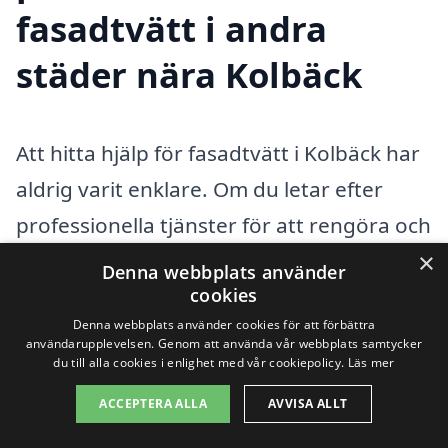
fasadtvätt i andra
städer nära Kolbäck
Att hitta hjälp för fasadtvätt i Kolbäck har
aldrig varit enklare. Om du letar efter
professionella tjänster för att rengöra och
×
fräscha upp fasaden på ditt hus eller
Denna webbplats använder
cookies
företag, erbjuder vi på xn--fasadtvtt-pris-
Denna webbplats använder cookies för att förbättra
cib.se en plattform som hjälper dig att
användarupplevelsen. Genom att använda vår webbplats samtycker
du till alla cookies i enlighet med vår cookiepolicy.
Läs mer
jämföra olika företag i ditt närområde.
Fasadtvätt är en viktig del av underhållet
ACCEPTERA ALLA
AVVISA ALLT
av byggnader och kan bidra till att öka