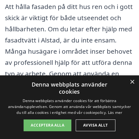
Att hålla fasaden på ditt hus ren och i gott
skick är viktigt för både utseendet och
hållbarheten. Om du letar efter hjälp med
fasadtvätt i Alstad, är du inte ensam.
Många husägare i området inser behovet
av professionell hjälp för att utföra denna
typ av arbete. Genom att använda en
×
plattform som xn--fasadtvtt-pris-cib.se
Denna webbplats använder
cookies
kan du enkelt hitta pålitliga företag som
Denna webbplats använder cookies för att förbättra
erbjuder fasadtvätt i ditt lokala område.
användarupplevelsen. Genom att använda vår webbplats samtycker
du till alla cookies i enlighet med vår cookiepolicy.
Läs mer
ACCEPTERA ALLA
AVVISA ALLT
När du söker efter fasadtvätt i Alstad,
kanske du också vill överväga företag i