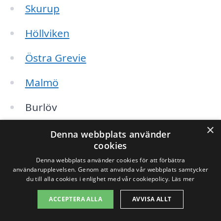
Skurup
Höllviken
Östra Grevie
Malmö
Burlöv
×
Vellinge
Denna webbplats använder
cookies
Sjöbo
Denna webbplats använder cookies för att förbättra
användarupplevelsen. Genom att använda vår webbplats samtycker
Helsingborg
du till alla cookies i enlighet med vår cookiepolicy.
Läs mer
ACCEPTERA ALLA
AVVISA ALLT
Ystad