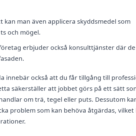
tt kan man även applicera skyddsmedel som
uts och mögel.
retag erbjuder också konsulttjänster där de
fasaden.
da innebär också att du får tillgång till profess
ta säkerställer att jobbet görs på ett sätt so
andlar om trä, tegel eller puts. Dessutom ka
cka problem som kan behöva åtgärdas, vilket
rationer.