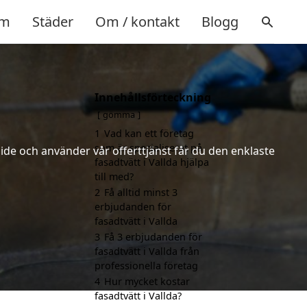
m
Städer
Om / kontakt
Blogg
Innehållsförteckning
gömma
1
Vad kan ett företag
som är specialiserat på
ide och använder vår offerttjänst får du den enklaste
fasadtvätt i Vallda hjälpa
till med?
2
Få alltid minst 3
erbjudanden för
fasadtvätt i Vallda
3
Få 3 erbjudanden för
fasadtvätt i Vallda från
professionella företag
4
Hur mycket kostar
fasadtvätt i Vallda?