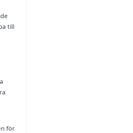
nde
 till
ka
ra
en för