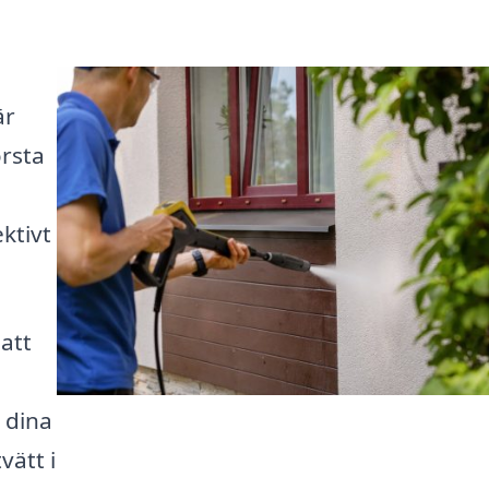
är
örsta
ktivt
 att
 dina
vätt i