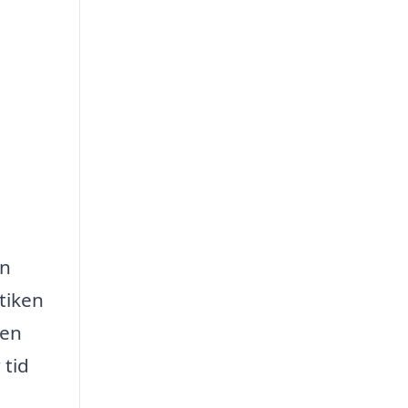
an
tiken
den
 tid