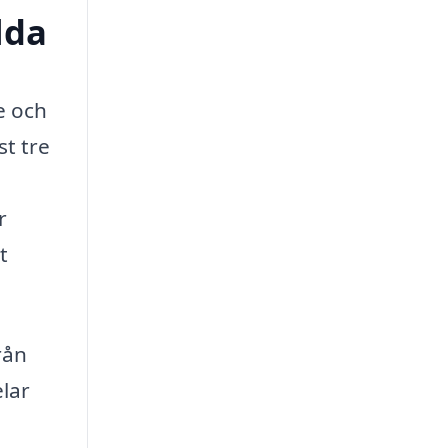
lda
e och
st tre
r
t
rån
elar