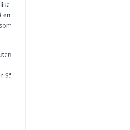
lika
å en
g som
utan
r. Så