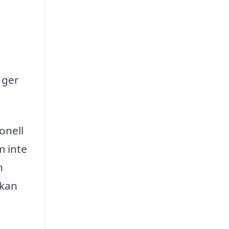
 ger
ionell
m inte
n
 kan