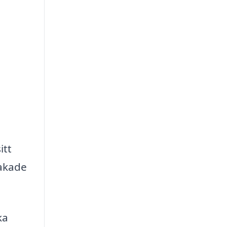
itt
sakade
ka