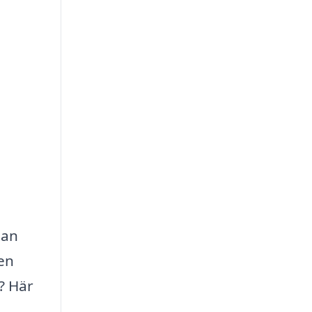
tan
 en
t? Här