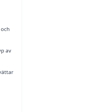
 och
yp av
vättar