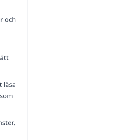
er och
ätt
t läsa
t som
nster,