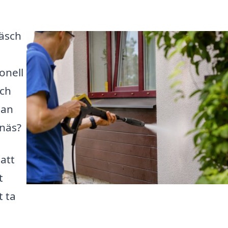
räsch
onell
och
man
lnäs?
 att
t
t ta