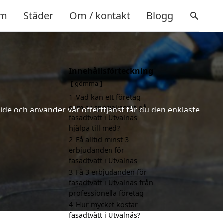
m
Städer
Om / kontakt
Blogg
Innehållsförteckning
gömma
1
Vad kan ett företag
som är specialiserat på
ide och använder vår offerttjänst får du den enklaste
fasadtvätt i Utvalnäs
hjälpa till med?
2
Få alltid minst 3
erbjudanden för
fasadtvätt i Utvalnäs
3
Få 3 erbjudanden för
fasadtvätt i Utvalnäs från
professionella företag
4
Hur mycket kostar
fasadtvätt i Utvalnäs?