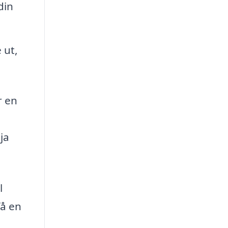
din
 ut,
r en
ja
l
få en