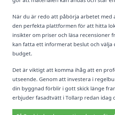
gör att materialen kan andas och står e
När du är redo att påbörja arbetet med at
den perfekta plattformen för att hitta lok
insikter om priser och läsa recensioner fr
kan fatta ett informerat beslut och välj
budget.
Det är viktigt att komma ihåg att en pro
utseende. Genom att investera i regelbun
din byggnad förblir i gott skick länge fr
erbjuder fasadtvätt i Tollarp redan ida