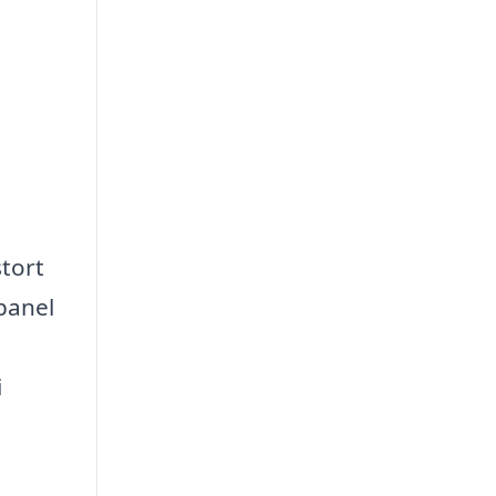
stort
panel
i