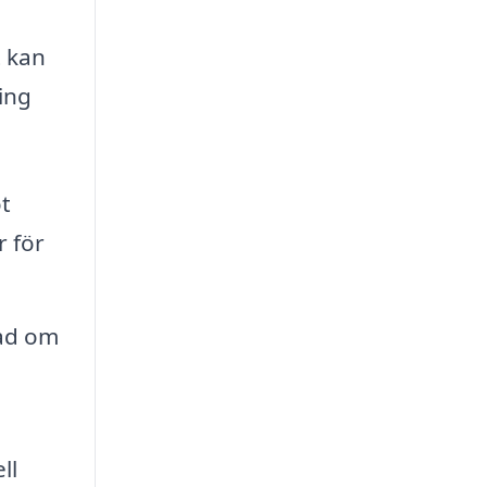
t kan
ing
ot
r för
sad om
ll