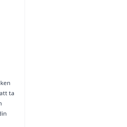
iken
att ta
h
din