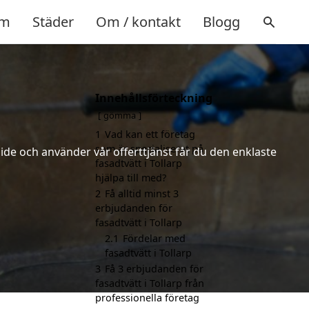
m
Städer
Om / kontakt
Blogg
Innehållsförteckning
gömma
1
Vad kan ett företag
som är specialiserat på
ide och använder vår offerttjänst får du den enklaste
fasadtvätt i Tollarp
hjälpa till med?
2
Få alltid minst 3
erbjudanden för
fasadtvätt i Tollarp
2.1
Fördelar med
fasadtvätt i Tollarp
3
Få 3 erbjudanden för
fasadtvätt i Tollarp från
professionella företag