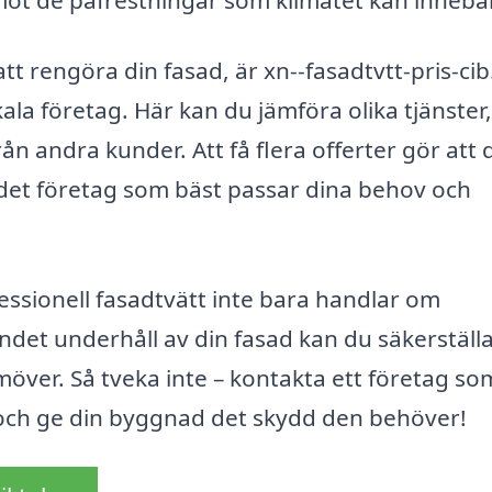
mot de påfrestningar som klimatet kan innebä
t rengöra din fasad, är xn--fasadtvtt-pris-cib
ala företag. Här kan du jämföra olika tjänster,
ån andra kunder. Att få flera offerter gör att 
a det företag som bäst passar dina behov och
fessionell fasadtvätt inte bara handlar om
det underhåll av din fasad kan du säkerställa
amöver. Så tveka inte – kontakta ett företag so
g och ge din byggnad det skydd den behöver!