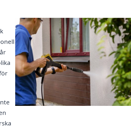
ik
ionell
Vår
lika
för
inte
ven
rska