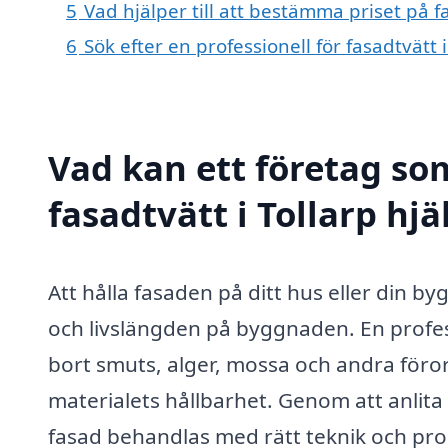
5
Vad hjälper till att bestämma priset på fa
6
Sök efter en professionell för fasadtvätt 
Vad kan ett företag som
fasadtvätt i Tollarp hjä
Att hålla fasaden på ditt hus eller din b
och livslängden på byggnaden. En professi
bort smuts, alger, mossa och andra för
materialets hållbarhet. Genom att anlita e
fasad behandlas med rätt teknik och produ