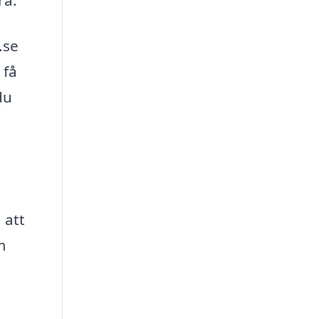
ra.
.se
 få
du
 att
m