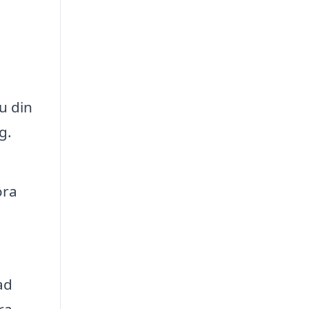
u din
g.
öra
ad