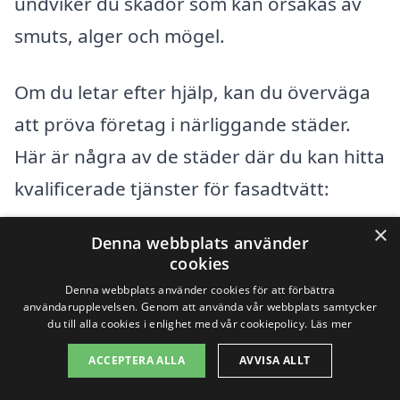
undviker du skador som kan orsakas av
smuts, alger och mögel.
Om du letar efter hjälp, kan du överväga
att pröva företag i närliggande städer.
Här är några av de städer där du kan hitta
kvalificerade tjänster för fasadtvätt:
×
Denna webbplats använder
Sundsvall
cookies
Timrå
Denna webbplats använder cookies för att förbättra
användarupplevelsen. Genom att använda vår webbplats samtycker
du till alla cookies i enlighet med vår cookiepolicy.
Läs mer
Bjästa
ACCEPTERA ALLA
AVVISA ALLT
Birsta