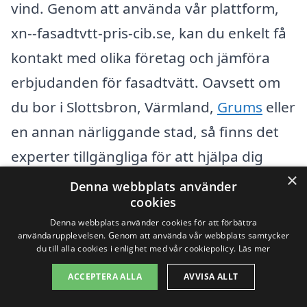
vind. Genom att använda vår plattform,
xn--fasadtvtt-pris-cib.se, kan du enkelt få
kontakt med olika företag och jämföra
erbjudanden för fasadtvätt. Oavsett om
du bor i Slottsbron, Värmland,
Grums
eller
en annan närliggande stad, så finns det
experter tillgängliga för att hjälpa dig
×
med ditt projekt.
Denna webbplats använder
cookies
Fasadtvätt är en viktig del av underhållet
Denna webbplats använder cookies för att förbättra
användarupplevelsen. Genom att använda vår webbplats samtycker
av din fastighet, och det är avgörande att
du till alla cookies i enlighet med vår cookiepolicy.
Läs mer
anlita en professionell för att göra jobbet
ACCEPTERA ALLA
AVVISA ALLT
rätt. Här är några fördelar med att