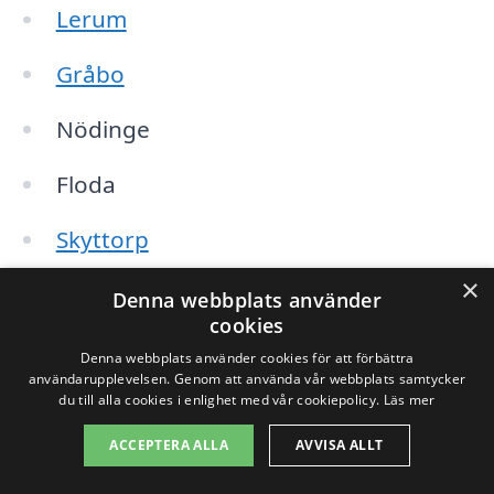
Lerum
Gråbo
Nödinge
Floda
Skyttorp
×
Björbo
Denna webbplats använder
cookies
Härryda
Denna webbplats använder cookies för att förbättra
användarupplevelsen. Genom att använda vår webbplats samtycker
Kungälv
du till alla cookies i enlighet med vår cookiepolicy.
Läs mer
ACCEPTERA ALLA
AVVISA ALLT
Kärralund