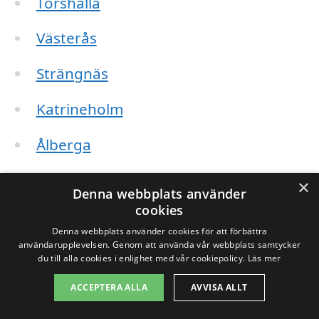
Torshälla
Västerås
Strängnäs
Katrineholm
Ålberga
Hölö
×
Denna webbplats använder
cookies
Långhed
Denna webbplats använder cookies för att förbättra
användarupplevelsen. Genom att använda vår webbplats samtycker
Kungsör
du till alla cookies i enlighet med vår cookiepolicy.
Läs mer
Gnesta
ACCEPTERA ALLA
AVVISA ALLT