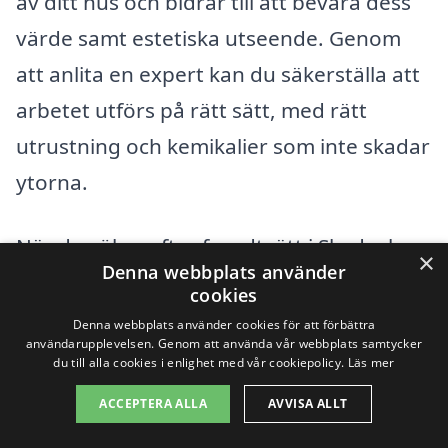
av ditt hus och bidrar till att bevara dess
värde samt estetiska utseende. Genom
att anlita en expert kan du säkerställa att
arbetet utförs på rätt sätt, med rätt
utrustning och kemikalier som inte skadar
ytorna.
När du söker efter fasadtvätt i Skede, kan
×
Denna webbplats använder
det vara en god idé att titta på företag i
cookies
omliggande städer. Här är några städer
Denna webbplats använder cookies för att förbättra
användarupplevelsen. Genom att använda vår webbplats samtycker
där du kan hitta kvalificerade tjänster som
du till alla cookies i enlighet med vår cookiepolicy.
Läs mer
kan hjälpa dig:
ACCEPTERA ALLA
AVVISA ALLT