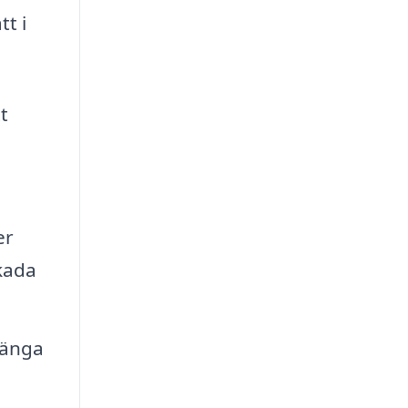
t i
t
er
kada
länga