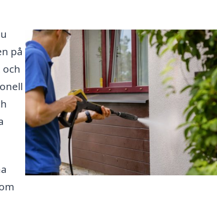
Du
den på
t och
onell
ch
a
na
nom