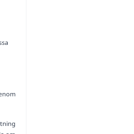
ssa
Genom
stning