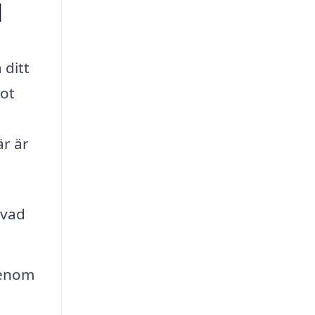
d
 ditt
mot
är är
 vad
Genom