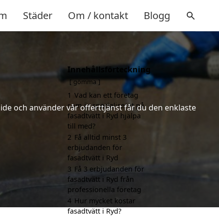
m
Städer
Om / kontakt
Blogg
Innehållsförteckning
gömma
1
Vad kan ett företag
som är specialiserat på
ide och använder vår offerttjänst får du den enklaste
fasadtvätt i Ryd hjälpa
till med?
2
Få alltid minst 3
erbjudanden för
fasadtvätt i Ryd
3
Få 3 erbjudanden för
fasadtvätt i Ryd från
professionella företag
4
Hur mycket kostar
fasadtvätt i Ryd?