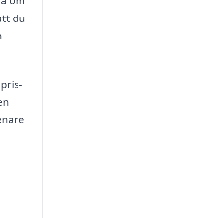
dla om
att du
n
pris-
en
renare