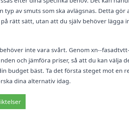
ssas efter dina specifika behov. Det kan han
ken typ av smuts som ska avlägsnas. Detta gör 
å rätt sätt, utan att du själv behöver lägga i
d behöver inte vara svårt. Genom xn--fasadtvtt-
danden och jämföra priser, så att du kan välja d
in budget bäst. Ta det första steget mot en 
rska dina alternativ idag.
iktelser