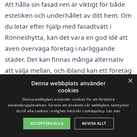
Att hålla sin fasad ren är viktigt för både
estetiken och underhållet av ditt hem. Om
du letar efter hjälp med fasadtvätt i
Rönneshytta, kan det vara en god idé att
även överväga företag i närliggande
städer. Det kan finnas många alternativ
att välja mellan, och ibland kan ett företag
×
som är baserat i en angränsande stad
Denna webbplats använder
cookies
erbjuda både bättre priser och
Denna webbplats använder cookies för att förbättra
tillgänglighet. Här är några närliggande
användarupplevelsen. Genom att använda vår webbplats samtycker
du till alla cookies i enlighet med vår cookiepolicy.
Läs mer
städer där du kan hitta professionella
ACCEPTERA ALLA
AVVISA ALLT
tjänster för fasadtvätt: