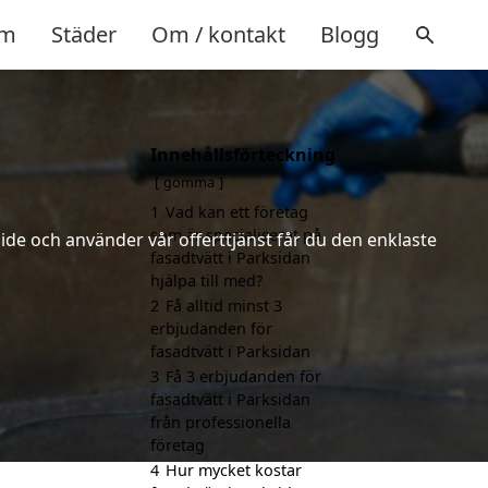
m
Städer
Om / kontakt
Blogg
Innehållsförteckning
gömma
1
Vad kan ett företag
som är specialiserat på
ide och använder vår offerttjänst får du den enklaste
fasadtvätt i Parksidan
hjälpa till med?
2
Få alltid minst 3
erbjudanden för
fasadtvätt i Parksidan
3
Få 3 erbjudanden för
fasadtvätt i Parksidan
från professionella
företag
4
Hur mycket kostar