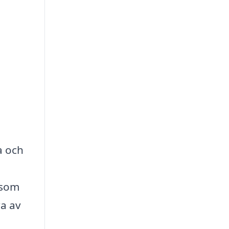
a och
 som
ra av