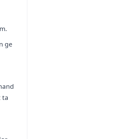
em.
an ge
 hand
 ta