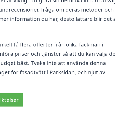
et är viktigt att göra sin hemläxa innan du väl
r kundrecensioner, fråga om deras metoder och
mer information du har, desto lättare blir det 
kelt få flera offerter från olika fackmän i
mföra priser och tjänster så att du kan välja d
budget bäst. Tveka inte att använda denna
aget för fasadtvätt i Parksidan, och njut av
iktelser