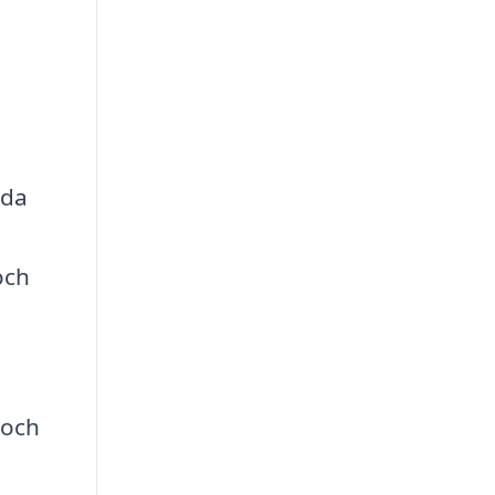
dda
och
 och