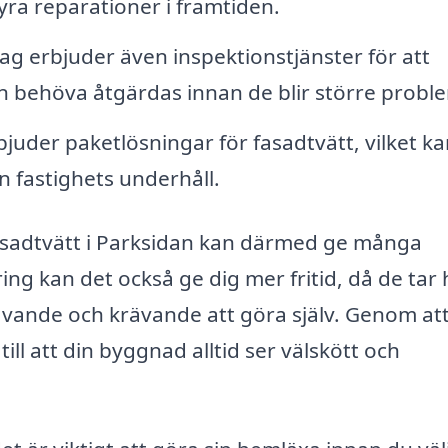
a reparationer i framtiden.
g erbjuder även inspektionstjänster för att
an behöva åtgärdas innan de blir större probl
bjuder paketlösningar för fasadtvätt, vilket k
n fastighets underhåll.
r fasadtvätt i Parksidan kan därmed ge många
ing kan det också ge dig mer fritid, då de tar
ävande och krävande att göra själv. Genom att
ill att din byggnad alltid ser välskött och