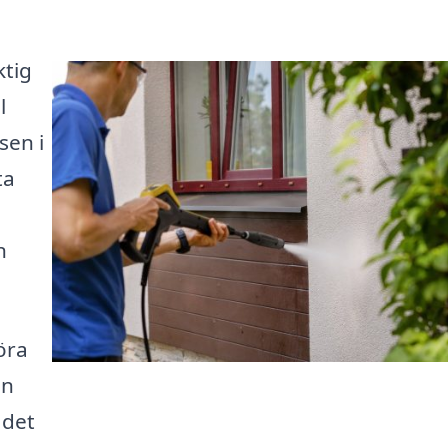
ktig
l
sen i
ta
n
öra
en
 det