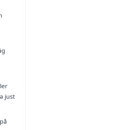
n
åg
ler
a just
 på