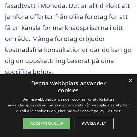
fasadtvätt i Moheda. Det är alltid klokt att
jämföra offerter från olika företag för att
få en känsla för marknadspriserna i ditt
område. Många företag erbjuder
kostnadsfria konsultationer där de kan ge
dig en uppskattning baserat på dina
specifika behov.
×
Denna webbplats använder
cookies
Att anlita ett professionellt företag för
Denna webbplats använder cookies för att förbättra
fasadtvätt har många fördelar. Inte bara
användarupplevelsen. Genom att använda vår webbplats samtycker
du till alla cookies i enlighet med vår cookiepolicy.
Läs mer
säkerställer det att arbetet görs på ett
effektivt sätt, utan även att de rätta
ACCEPTERA ALLA
AVVISA ALLT
metoderna och produkterna används för