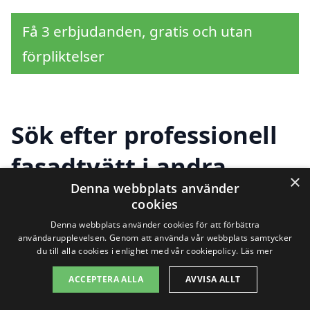
Få 3 erbjudanden, gratis och utan
förpliktelser
Sök efter professionell
fasadtvätt i andra
×
Denna webbplats använder
städer nära Lottefors
cookies
Denna webbplats använder cookies för att förbättra
användarupplevelsen. Genom att använda vår webbplats samtycker
Att hålla fasaden på ditt hus ren och
du till alla cookies i enlighet med vår cookiepolicy.
Läs mer
välvårdad är viktigt för både utseende
ACCEPTERA ALLA
AVVISA ALLT
och hållbarhet. Om du söker efter