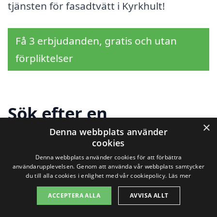
tjänsten för fasadtvätt i Kyrkhult!
Få 3 erbjudanden, gratis och utan
förpliktelser
Sök efter en
×
professionell för
Denna webbplats använder
cookies
fasadtvätt i andra
Denna webbplats använder cookies för att förbättra
användarupplevelsen. Genom att använda vår webbplats samtycker
städer nära Kyrkhult
du till alla cookies i enlighet med vår cookiepolicy.
Läs mer
ACCEPTERA ALLA
AVVISA ALLT