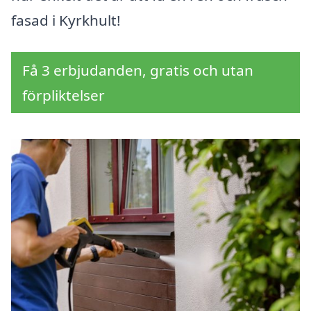
fasad i Kyrkhult!
Få 3 erbjudanden, gratis och utan
förpliktelser