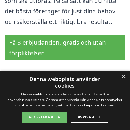
som ska utföras. På så sätt kan du hitta
det bästa företaget för just dina behov
och säkerställa ett riktigt bra resultat.
Få 3 erbjudanden, gratis och utan
förpliktelser
×
Denna webbplats använder
Sök efter en
cookies
Denna webbplats använder cookies för att förbättra
professionell för
användarupplevelsen. Genom att använda vår webbplats samtycker
du till alla cookies i enlighet med vår cookiepolicy.
Läs mer
fasadtvätt i andra
ACCEPTERA ALLA
AVVISA ALLT
städer nära