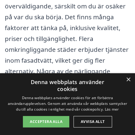
överväldigande, särskilt om du är osäker
på var du ska börja. Det finns många
faktorer att tänka på, inklusive kvalitet,
priser och tillgänglighet. Flera
omkringliggande städer erbjuder tjänster
inom fasadtvätt, vilket ger dig fler
alternativ. Några av de närliggande
×
städerna där du kan hitta professionella
Denna webbplats använder
cookies
fasadtvättsfirmor inkluderar
Västerås
,
Denna webbplats använder cookies för att förbättra
Strängnäs
,
Torshälla
,
Gnesta
,
användarupplevelsen. Genom att använda vår webbplats samtycker
du till alla cookies i enlighet med vår cookiepolicy.
Läs mer
Malmköping
och Löwenborg.
ACCEPTERA ALLA
AVVISA ALLT
När du söker efter en företag för