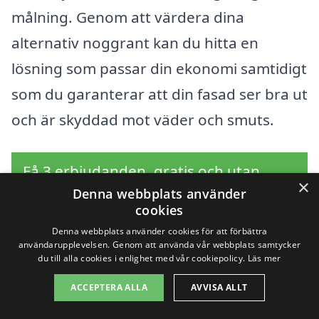
målning. Genom att värdera dina
alternativ noggrant kan du hitta en
lösning som passar din ekonomi samtidigt
som du garanterar att din fasad ser bra ut
och är skyddad mot väder och smuts.
Få 3 erbjudanden, gratis och utan
×
Denna webbplats använder
förpliktelser
cookies
Denna webbplats använder cookies för att förbättra
användarupplevelsen. Genom att använda vår webbplats samtycker
du till alla cookies i enlighet med vår cookiepolicy.
Läs mer
Sök efter en
ACCEPTERA ALLA
AVVISA ALLT
professionell för