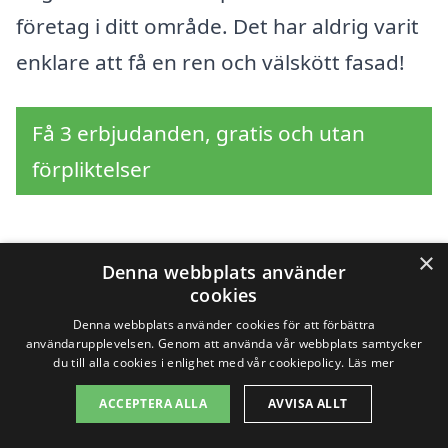
företag i ditt område. Det har aldrig varit
enklare att få en ren och välskött fasad!
Få 3 erbjudanden, gratis och utan
förpliktelser
×
Sök efter en
Denna webbplats använder
cookies
professionell för
Denna webbplats använder cookies för att förbättra
användarupplevelsen. Genom att använda vår webbplats samtycker
fasadtvätt i andra
du till alla cookies i enlighet med vår cookiepolicy.
Läs mer
ACCEPTERA ALLA
AVVISA ALLT
städer nära Hällestad