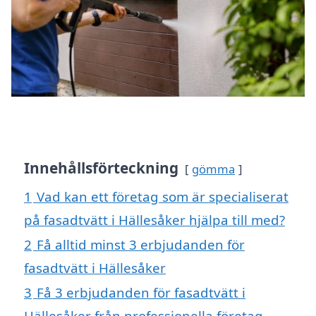
Innehållsförteckning
gömma
1
Vad kan ett företag som är specialiserat
på fasadtvätt i Hällesåker hjälpa till med?
2
Få alltid minst 3 erbjudanden för
fasadtvätt i Hällesåker
3
Få 3 erbjudanden för fasadtvätt i
Hällesåker från professionella företag