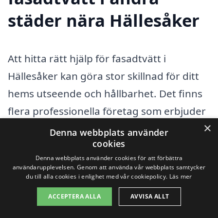
städer nära Hällesåker
Att hitta rätt hjälp för fasadtvätt i
Hällesåker kan göra stor skillnad för ditt
hems utseende och hållbarhet. Det finns
flera professionella företag som erbjuder
×
fasadtvätt i området, och det kan vara
Denna webbplats använder
cookies
värt att överväga tjänster från
Denna webbplats använder cookies för att förbättra
omkringliggande städer för att få det
användarupplevelsen. Genom att använda vår webbplats samtycker
du till alla cookies i enlighet med vår cookiepolicy.
Läs mer
mest konkurrenskraftiga erbjudandet.
Genom att jämföra olika alternativ kan du
ACCEPTERA ALLA
AVVISA ALLT
enkelt få en bra översikt över vad som