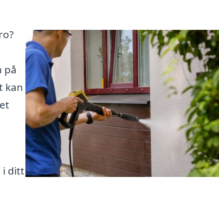
bro?
n på
t kan
et
i ditt
n