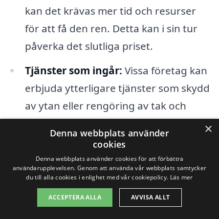
kan det krävas mer tid och resurser
för att få den ren. Detta kan i sin tur
påverka det slutliga priset.
Tjänster som ingår:
Vissa företag kan
erbjuda ytterligare tjänster som skydd
av ytan eller rengöring av tak och
fönster i samband med fasadtvätten,
×
Denna webbplats använder
vilket också kan påverka priset.
cookies
Denna webbplats använder cookies för att förbättra
Kvaliteten på företaget:
Också
användarupplevelsen. Genom att använda vår webbplats samtycker
du till alla cookies i enlighet med vår cookiepolicy.
Läs mer
erfarenhet och rykte hos det valda
ACCEPTERA ALLA
AVVISA ALLT
företaget kan påverka kostnaden. Mer
etablerade företag kan ta ut högre