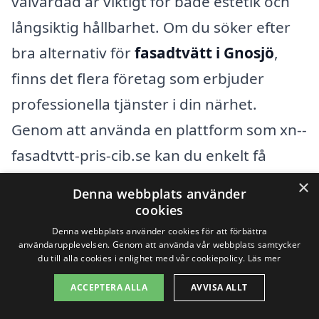
välvårdad är viktigt för både estetik och
långsiktig hållbarhet. Om du söker efter
bra alternativ för
fasadtvätt i Gnosjö
,
finns det flera företag som erbjuder
professionella tjänster i din närhet.
Genom att använda en plattform som xn--
fasadtvtt-pris-cib.se kan du enkelt få
kontakt med kvalificerade företag som
×
Denna webbplats använder
kan hjälpa dig att få din fasad att se ny ut.
cookies
Denna webbplats använder cookies för att förbättra
användarupplevelsen. Genom att använda vår webbplats samtycker
Det finns flera fördelar med att anlita en
du till alla cookies i enlighet med vår cookiepolicy.
Läs mer
expert för fasadtvätt:
ACCEPTERA ALLA
AVVISA ALLT