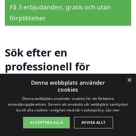
Få 3 erbjudanden, gratis och utan
förpliktelser
Sök efter en
professionell för
fasadtvätt i andra
×
Denna webbplats använder
cookies
städer nära
Denna webbplats använder cookies för att förbättra
Gammelgården
användarupplevelsen. Genom att använda vår webbplats samtycker
du till alla cookies i enlighet med vår cookiepolicy.
Läs mer
ACCEPTERA ALLA
AVVISA ALLT
Att hålla fasaden på ditt hus ren och i gott