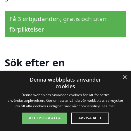
Få 3 erbjudanden, gratis och utan
förpliktelser
Sök efter en
professionell för
×
Denna webbplats använder
fasadtvätt i andra
cookies
Denna webbplats använder cookies för att förbättra
städer nära Frinnaryd
användarupplevelsen. Genom att använda vår webbplats samtycker
du till alla cookies i enlighet med vår cookiepolicy.
Läs mer
ACCEPTERA ALLA
AVVISA ALLT
Att hitta rätt hjälp för fasadtvätt i