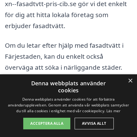
xn--fasadtvtt-pris-cib.se gör vi det enkelt
för dig att hitta lokala företag som
erbjuder fasadtvätt.
Om du letar efter hjälp med fasadtvätt i
Färjestaden, kan du enkelt också
överväga att söka i närliggande städer.
Här är några orter där du kan hitta
×
Denna webbplats använder
kvalificerade företag som erbjuder
cookies
fasadtvättstjänster:
Denna webbplats använder cookies för att förbättra
användarupplevelsen. Genom att använda vår webbplats samtycker
du till alla cookies i enlighet med vår cookiepolicy.
Läs mer
Mörbylånga
ACCEPTERA ALLA
AVVISA ALLT
Boda