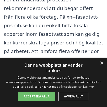
rekommenderar vi att du begär offert
från flera olika företag. På xn--fasadtvtt-
pris-cib.se kan du enkelt hitta lokala
experter inom fasadtvätt som kan ge dig
konkurrenskraftiga priser och hög kvalitet
på arbetet. Att jämföra flera offerter gör
det inte bara enklare att hitta en bra deal,
×
Denna webbplats använder
det ger dig också möjlighet att läsa
cookies
omdömen och erfarenheter från andra
Denna webbplats använder cookies för att förbättra
användarupplevelsen. Genom att använda vår webbplats samtycker
kunder.
du till alla cookies i enlighet med vår cookiepolicy.
Läs mer
ACCEPTERA ALLA
AVVISA ALLT
Att hålla fasaden i gott skick är viktigt inte