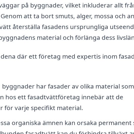
äggar på byggnader, vilket inkluderar allt fr
. Genom att ta bort smuts, alger, mossa och a
vätt återställa fasadens ursprungliga utseend
yggnadens material och förlänga dess livslä
ådena där ett företag med expertis inom fasad
byggnader har fasader av olika material som
ten hos ett fasadtvättföretag innebär att de
för varje specifikt material.
ssa organiska ämnen kan orsaka permanent 
lbunden fasadtvätt kan du förhindra tillväxt a