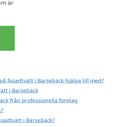
om är
på fasadtvätt i Barsebäck hjälpa till med?
vätt i Barsebäck
äck från professionella företag
k?
asadtvätt i Barsebäck?