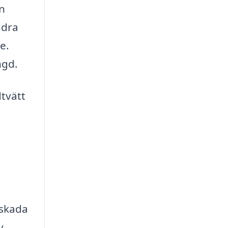
ån
ndra
e.
ngd.
tvätt
skada
v