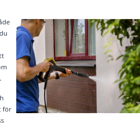
både
 du
tt
som
.
ch
 för
ss