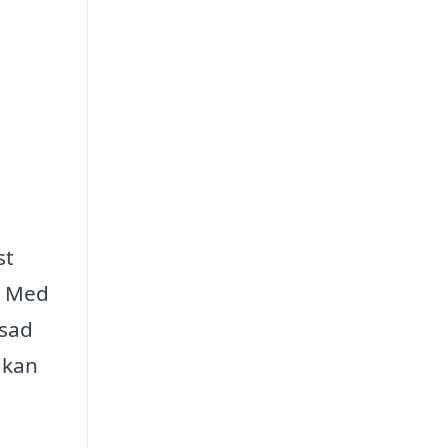
st
. Med
asad
 kan