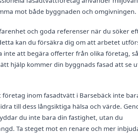
ionella fasadtvättföretag använder miljövän
amma mot både byggnaden och omgivningen.
erfarenhet och goda referenser när du söker ef
etta kan du försäkra dig om att arbetet utför
a inte att begära offerter från olika företag, så
 rätt hjälp kommer din byggnads fasad att se 
 företag inom fasadtvätt i Barsebäck inte bar
dra till dess långsiktiga hälsa och värde. Ge
kyddar du inte bara din fastighet, utan du
längd. Ta steget mot en renare och mer inbju