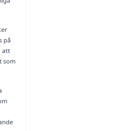
liga
ter
s på
 att
ut som
a
nom
dande