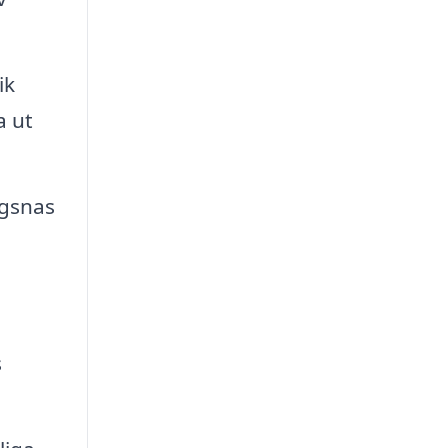
ik
a ut
ägsnas
s