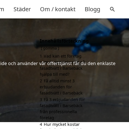
m
Städer
Om / kontakt
Blogg
Innehållsförteckning
gömma
1
Vad kan ett företag
som är specialiserat på
ide och använder vår offerttjänst får du den enklaste
fasadtvätt i Barsebäck
hjälpa till med?
2
Få alltid minst 3
erbjudanden för
fasadtvätt i Barsebäck
3
Få 3 erbjudanden för
fasadtvätt i Barsebäck
från professionella
företag
4
Hur mycket kostar