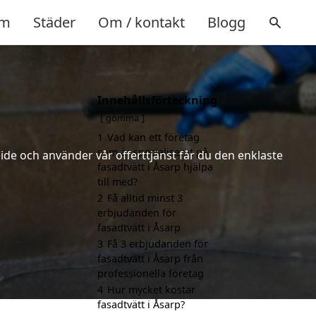
m
Städer
Om / kontakt
Blogg
Innehållsförteckning
gömma
1
Vad kan ett företag
som är specialiserat på
ide och använder vår offerttjänst får du den enklaste
fasadtvätt i Åsarp hjälpa
till med?
2
Få alltid minst 3
erbjudanden för
fasadtvätt i Åsarp
3
Få 3 erbjudanden för
fasadtvätt i Åsarp från
professionella företag
4
Hur mycket kostar
fasadtvätt i Åsarp?