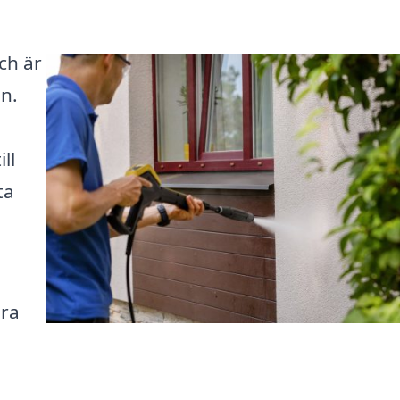
ch är
en.
ll
ta
ära