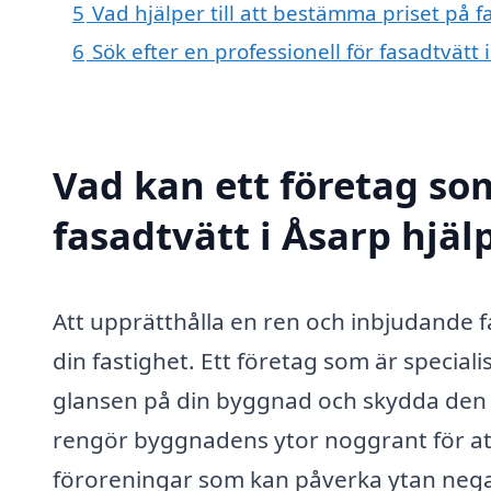
5
Vad hjälper till att bestämma priset på f
6
Sök efter en professionell för fasadtvätt
Vad kan ett företag som
fasadtvätt i Åsarp hjäl
Att upprätthålla en ren och inbjudande f
din fastighet. Ett företag som är speciali
glansen på din byggnad och skydda den f
rengör byggnadens ytor noggrant för att
föroreningar som kan påverka ytan negati