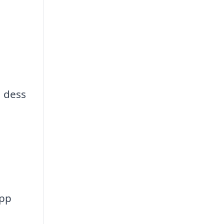
a dess
epp