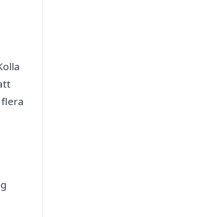
Kolla
att
flera
ng