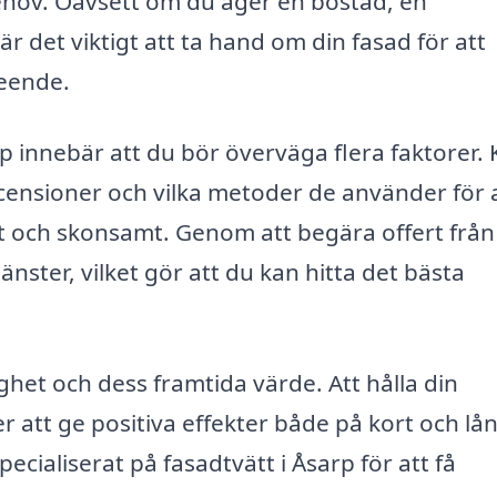
behov. Oavsett om du äger en bostad, en
är det viktigt att ta hand om din fasad för att
seende.
arp innebär att du bör överväga flera faktorer. 
ensioner och vilka metoder de använder för 
vt och skonsamt. Genom att begära offert från 
änster, vilket gör att du kan hitta det bästa
ighet och dess framtida värde. Att hålla din
att ge positiva effekter både på kort och lå
pecialiserat på fasadtvätt i Åsarp för att få