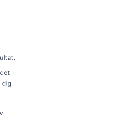
ultat.
 det
 dig
av