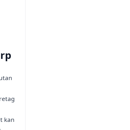
arp
 utan
öretag
et kan