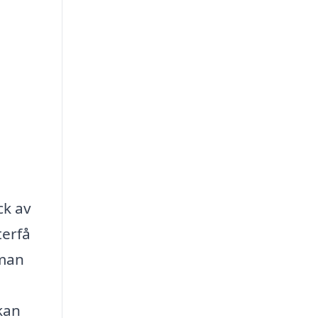
ck av
terfå
 man
kan